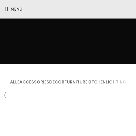
MENÜ
Portfolio
ALLE
ACCESSORIES
DECOR
FURNITURE
KITCHEN
LIGHTING
KITCHEN
SUSPENDISSE QUAM AT VESTIBULUM